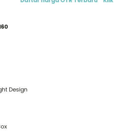
Daftar harga OTR Terbaru “ Klik ”
160
ight Design
Box