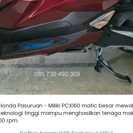
Honda Pasuruan - Miliki PCX160 matic besar mewah
teknologi tinggi mampu menghasilkan tenaga maks
00 rpm.