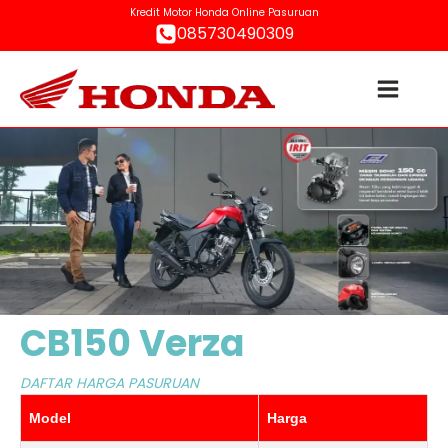
Kredit Motor Honda Online Pasuruan
085730490309
CB150 Verza
DAFTAR HARGA PASURUAN
Model
Harga