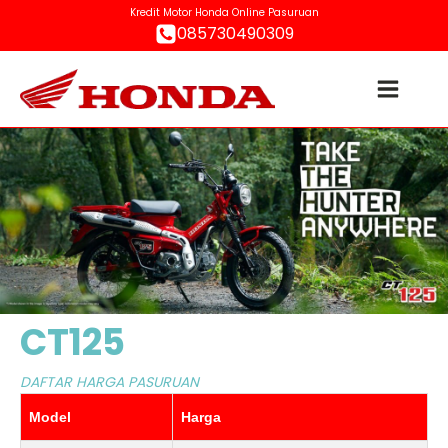
Kredit Motor Honda Online Pasuruan
085730490309
CT125
DAFTAR HARGA PASURUAN
Model
Harga