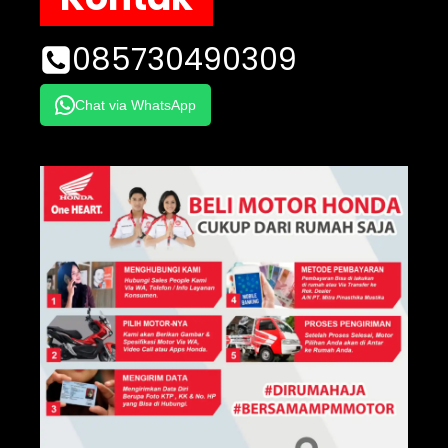
085730490309
Chat via WhatsApp