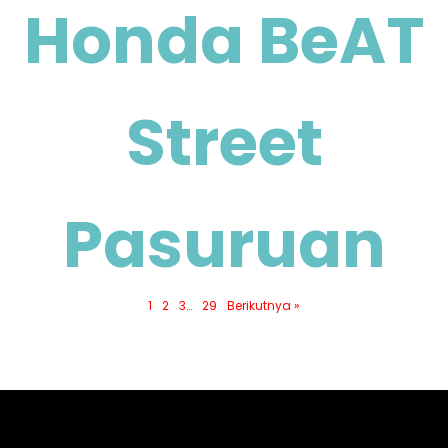
Honda BeAT
Street
Pasuruan
1
2
3
…
29
Berikutnya »