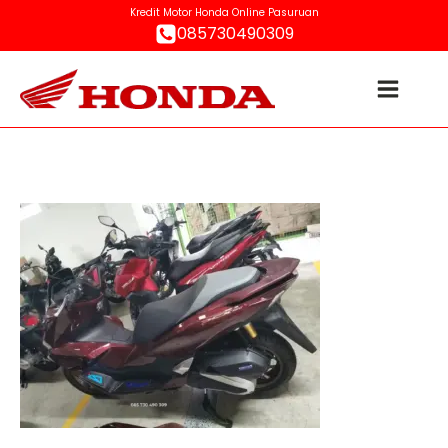
Kredit Motor Honda Online Pasuruan
085730490309