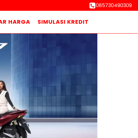
085730490309
AR HARGA
SIMULASI KREDIT