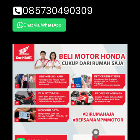
085730490309
Chat via WhatsApp