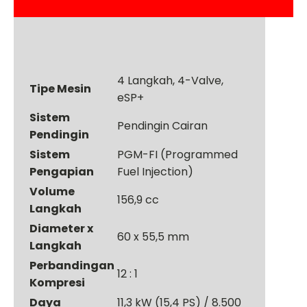
4 Langkah, 4-Valve,
Tipe Mesin
eSP+
Sistem
Pendingin Cairan
Pendingin
Sistem
PGM-FI (Programmed
Pengapian
Fuel Injection)
Volume
156,9 cc
Langkah
Diameter x
60 x 55,5 mm
Langkah
Perbandingan
12 : 1
Kompresi
Daya
11,3 kW (15,4 PS) / 8.500