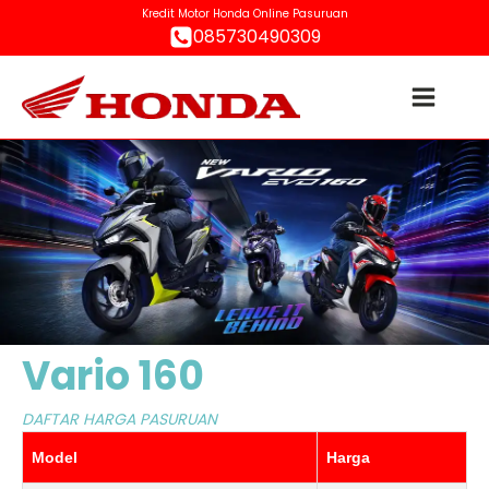
Kredit Motor Honda Online Pasuruan
085730490309
Vario 160
DAFTAR HARGA PASURUAN
Model
Harga