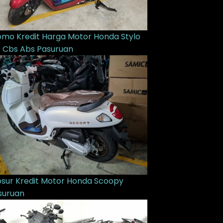
omo Kredit Harga Motor Honda Stylo
0 Cbs Abs Pasuruan
osur Kredit Motor Honda Scoopy
suruan