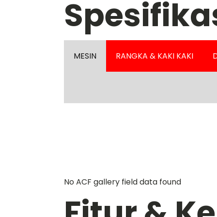
Spesifika
MESIN
RANGKA & KAKI KAKI
D
No ACF gallery field data found
Fitur & 