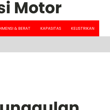
si Motor
IMENSI & BERAT
KAPASITAS
KELISTRIKAN
Keunggulan