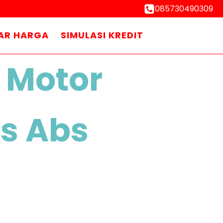
085730490309
AR HARGA
SIMULASI KREDIT
 Motor
bs Abs