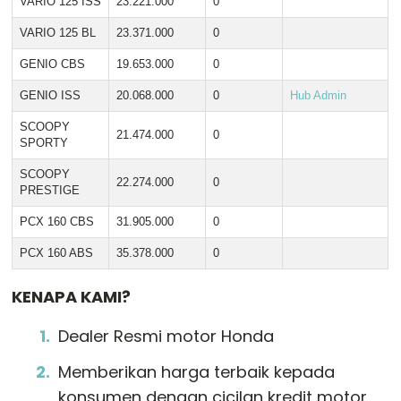
VARIO 125 ISS
23.221.000
0
VARIO 125 BL
23.371.000
0
GENIO CBS
19.653.000
0
GENIO ISS
20.068.000
0
Hub Admin
SCOOPY
21.474.000
0
SPORTY
SCOOPY
22.274.000
0
PRESTIGE
PCX 160 CBS
31.905.000
0
PCX 160 ABS
35.378.000
0
KENAPA KAMI?
Dealer Resmi motor Honda
Memberikan harga terbaik kepada
konsumen dengan cicilan kredit motor