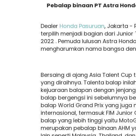
Pebalap binaan PT Astra Hond
Dealer
Honda Pasuruan
, Jakarta -
terpilih menjadi bagian dari Juni
2022 . Pemuda lulusan Astra Honda
mengharumkan nama bangsa denga
Bersaing di ajang Asia Talent Cup t
yang diraihnya. Talenta balap ini
kejuaraan balapan dengan jenjang y
balap bergengsi ini sebelumnya b
balap World Grand Prix yang juga
internasional, termasuk FIM Junio
balap yang lebih tinggi yaitu Mot
merupakan pebalap binaan AHM ya
lain seperti Malaysia, Thailand, dan 