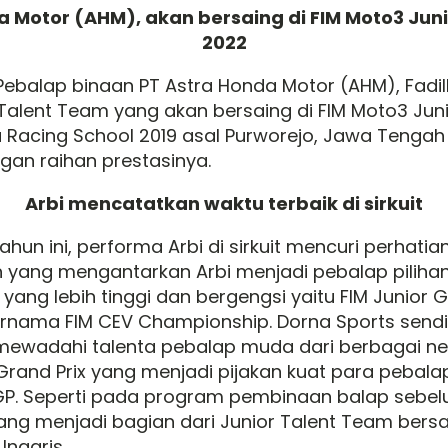
a Motor (AHM), akan bersaing di FIM Moto3 Ju
2022
 Pebalap binaan PT Astra Honda Motor (AHM), Fadi
or Talent Team yang akan bersaing di FIM Moto3 J
 Racing School 2019 asal Purworejo, Jawa Tengah 
n raihan prestasinya.
Arbi mencatatkan waktu terbaik di sirkuit
ahun ini, performa Arbi di sirkuit mencuri perhati
lah yang mengantarkan Arbi menjadi pebalap pili
ang lebih tinggi dan bergengsi yaitu FIM Junior G
ernama FIM CEV Championship. Dorna Sports send
 mewadahi talenta pebalap muda dari berbagai n
r Grand Prix yang menjadi pijakan kuat para peba
oGP. Seperti pada program pembinaan balap sebelu
ng menjadi bagian dari Junior Talent Team bers
Inggris.