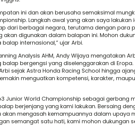
mpatan ini dan akan berusaha semaksimal mungkin
mpionship. Langkah awal yang akan saya lakukan 
ap dari berbagai negara, terutama dengan para p
yang akan digunakan dalam balapan ini. Mohon du
lap internasional,” ujar Arbi.
lanning Analysis AHM, Andy Wijaya mengatakan A
ng balap bergengsi yang diselenggarakan di Ero
 Arbi sejak Astra Honda Racing School hingga ajan
emakin menguatkan kompetensi, karakter, maupu
to3 Junior World Championship sebagai gerbang 
lap berjenjang yang kami lakukan. Bersaing deng
ntu akan mengasah kemampuannya dalam upaya me
n semangat satu hati, kami mohon dukungan sel