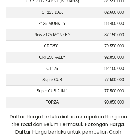
CBR 250RR ABS+QS (Merah)
84.550.000
ST125 DAX
82.600.000
Z125 MONKEY
83.400.000
New Z125 MONKEY
87.150.000
CRF250L
79.550.000
CRF250RALLY
92.850.000
CT125
82.100.000
Super CUB
77.500.000
Super CUB 2 IN 1
77.500.000
FORZA
90.850.000
Daftar Harga tertulis diatas merupakan Harga on
the road dan Belum Termasuk Potongan Harga.
Daftar Harga berlaku untuk pembelian Cash