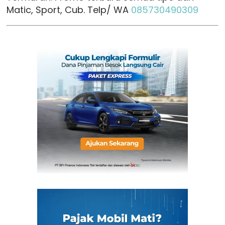
Matic, Sport, Cub. Telp/ WA
085730490309