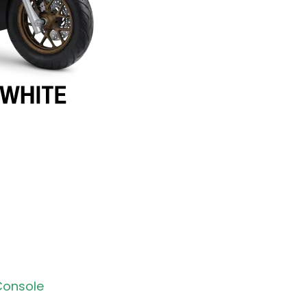
stem
ook.
Console