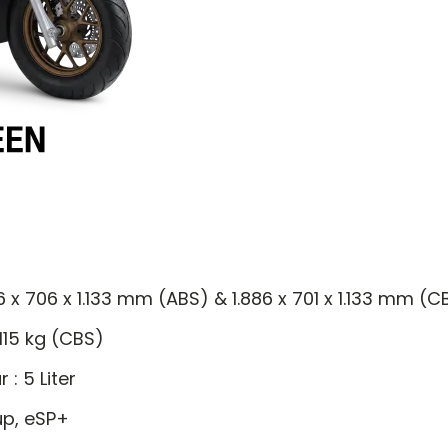
86 x 706 x 1.133 mm (ABS) & 1.886 x 701 x 1.133 mm (C
115 kg (CBS)
: 5 Liter
up, eSP+