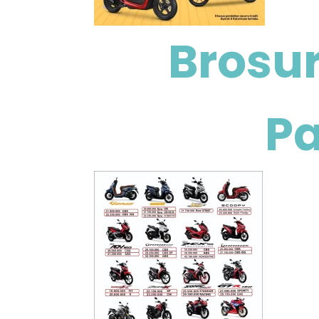
Brosur
Pa