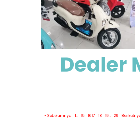
Dealer 
« Sebelumnya
1
…
15
16
17
18
19
…
29
Berikutny