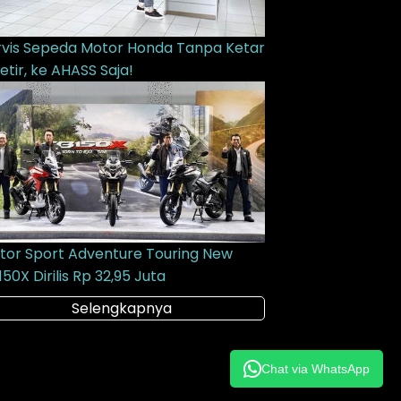
rvis Sepeda Motor Honda Tanpa Ketar
etir, ke AHASS Saja!
tor Sport Adventure Touring New
50X Dirilis Rp 32,95 Juta
Selengkapnya
Chat via WhatsApp