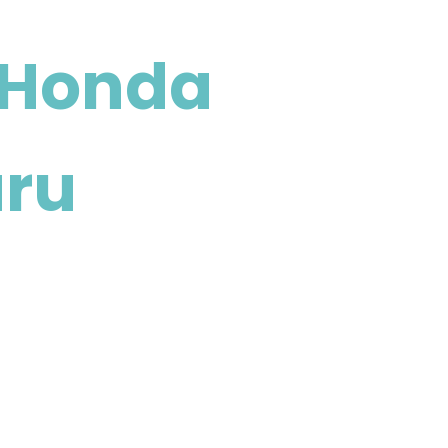
r Honda
aru