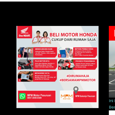
In
Be