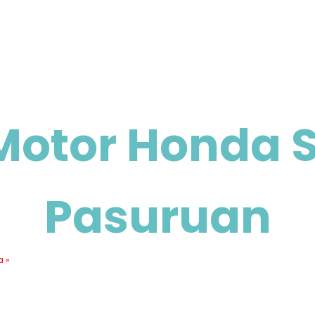
Motor Honda 
Pasuruan
a »