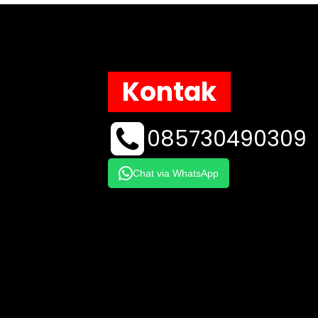
Kontak
085730490309
Chat via WhatsApp