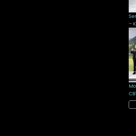
Se
– K
Mo
CB1