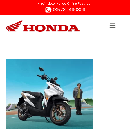
Kredit Motor Honda Online Pasuruan
085730490309