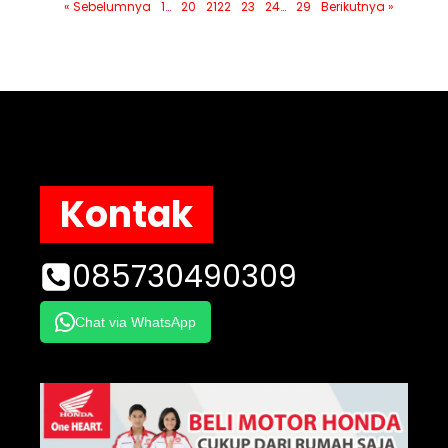
« Sebelumnya
1
…
20
21
22
23
24
…
29
Berikutnya »
Kontak
085730490309
Chat via WhatsApp