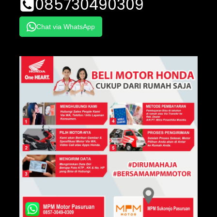
085730490309
Chat via WhatsApp