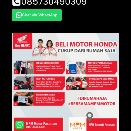
085730490309
Chat via WhatsApp