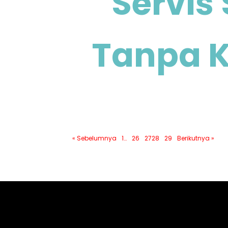
Servis
Tanpa K
« Sebelumnya
1
…
26
27
28
29
Berikutnya »