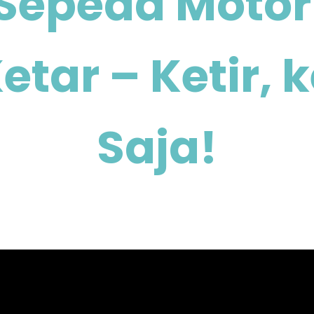
 Sepeda Moto
etar – Ketir, 
Saja!