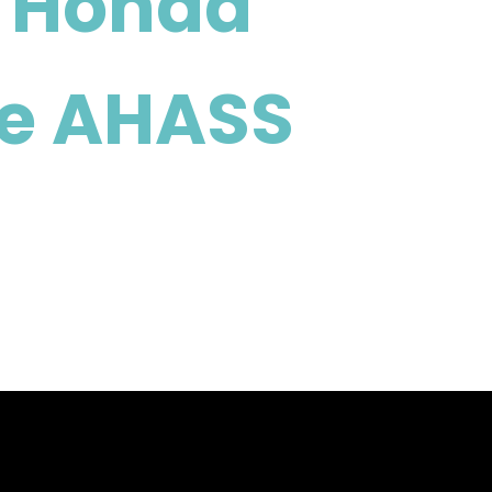
r Honda
ke AHASS